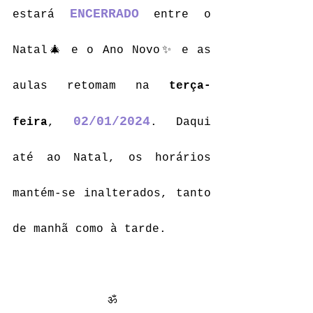
ENCERRADO
estará 
 entre o 
Natal🎄 e o Ano Novo✨ e as 
aulas retomam na 
terça-
02/01/2024
feira
, 
. Daqui 
até ao Natal, os horários 
mantém-se inalterados, tanto 
de manhã como à tarde.
ॐ