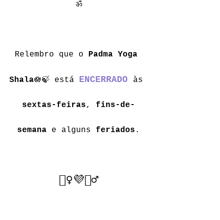
ॐ
Relembro que o 
Padma Yoga 
ENCERRADO
Shala
🪷🍃 está 
às 
sextas-feiras
, 
fins-de-
semana
 e alguns 
feriados
.
🧘‍♀️💜🧘‍♂️