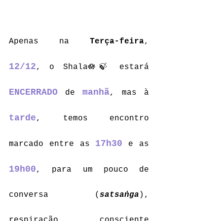
Apenas na 
Terça-feira
, 
12/12
, o Shala🪷🍃 estará 
ENCERRADO
manhã
de 
, mas à 
tarde
, temos encontro 
17h30
marcado entre as 
 e as 
19h00
, para um pouco de 
conversa (
satsaṅga
), 
respiração consciente 