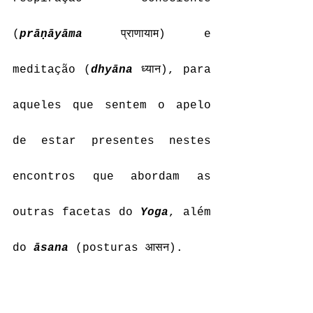
(
prāṇāyāma
 प्राणायाम) e 
meditação (
dhyāna
 ध्यान), para 
aqueles que sentem o apelo 
de estar presentes nestes 
encontros que abordam as 
outras facetas do 
Yoga
, além 
do 
āsana
 (posturas आसन).