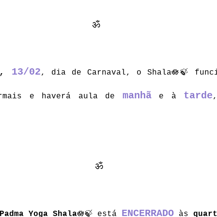
ॐ 
, 
13/02
, dia de Carnaval, o Shala🪷🍃 funci
manhã
tarde
rmais e haverá aula de 
e à 
ॐ
ENCERRADO
Padma Yoga Shala
🪷🍃 está 
 às 
quar