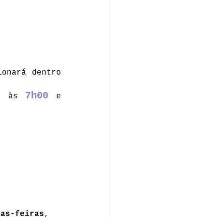
onará dentro 
7h00
, às 
 e 
tas-feiras
, 