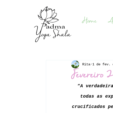
Home
A
Rita
1 de fev. 
Fevereiro
“
A verdadeir
todas as ex
crucificados p