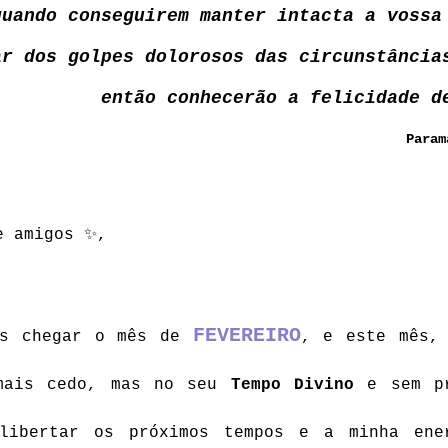
quando conseguirem manter intacta a vossa
ar dos golpes dolorosos das circunstância
então conhecerão a felicidade d
Param
e amigos ✨,
FEVEREIRO
os chegar o mês de 
, e este mês, 
mais cedo, mas no seu 
Tempo Divino
 e sem pr
libertar os próximos tempos e a minha ener