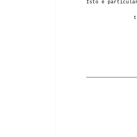
Isto é particula
t