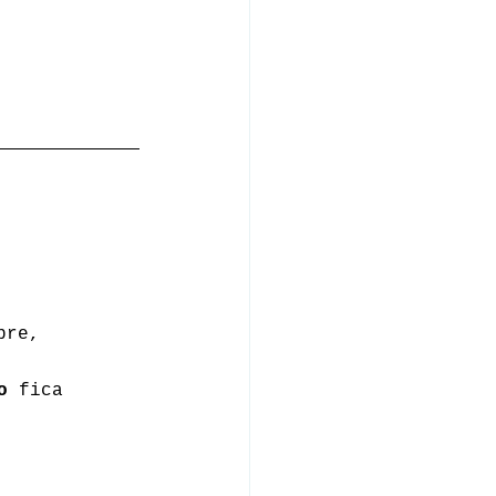
pre,
o
 fica 