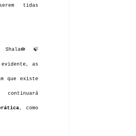
rem tidas 
hala🪷🍃 
evidente, as 
m que existe 
 continuará 
prática
, como 