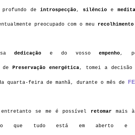
 profundo de 
introspecção
, 
silêncio
 e 
medit
entualmente preocupado com o meu 
recolhimento
ssa 
dedicação
 e do vosso 
empenho
, po
 de 
Preservação energética
, tomei a decisão 
FE
da quarta-feira de manhã, durante o mês de 
 entretanto se me é possível 
retomar 
mais à
into que tudo está em aberto e q