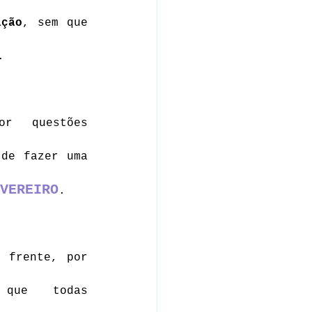
ação
, sem que 
.
r questões 
de fazer uma 
VEREIRO
. 
 frente, por 
ue todas 