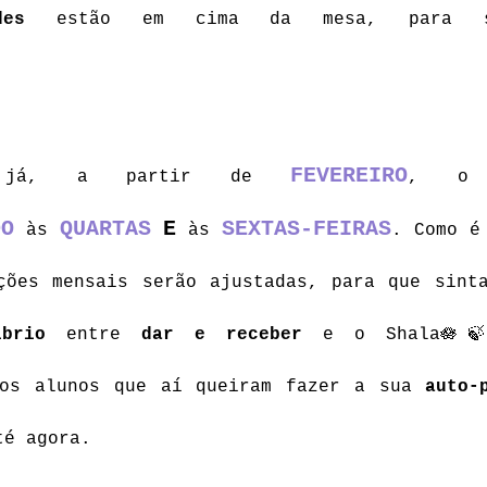
des
 estão em cima da mesa, para se
 
FEVEREIRO
a já, a partir de 
, o S
DO
QUARTAS
E
SEXTAS-FEIRAS
às
às
. Como é 
ções mensais serão ajustadas, para que sinta
íbrio 
entre 
dar e receber
 e o Shala🪷🍃
 os alunos que aí queiram fazer a sua 
auto-
té agora.