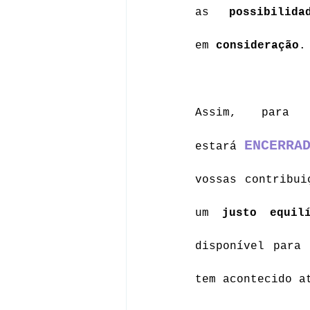
as 
possibilida
em 
consideração
.
Assim, par
ENCERRA
estará 
vossas contribui
um 
justo equil
disponível para
tem acontecido a