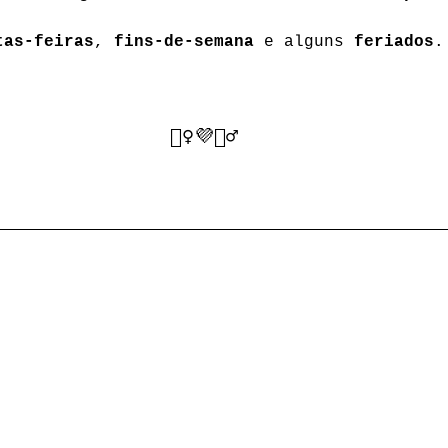
tas-feiras
, 
fins-de-semana
 e alguns 
feriados
.
🧘‍♀️💜🧘‍♂️