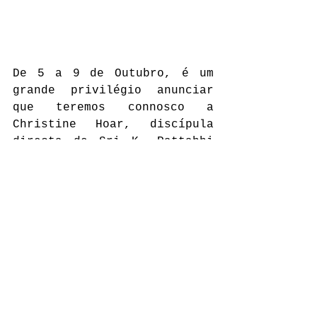
De 5 a 9 de Outubro, é um 
grande privilégio anunciar 
que teremos connosco a 
Christine Hoar, discípula 
directa de Sri K. Pattabhi 
Jois, fundadora e directora 
do Bristol Yoga, VT e do 
Ashtanga Montauk, NY, 
praticante e professora de 
Ashtanga Yoga há mais de 20 
anos. Tendo feito muitas 
viagens para Mysore para 
estudar com o seu Guru, o 
falecido Sri K. Pattabhi 
Jois, Chistine recebeu a sua 