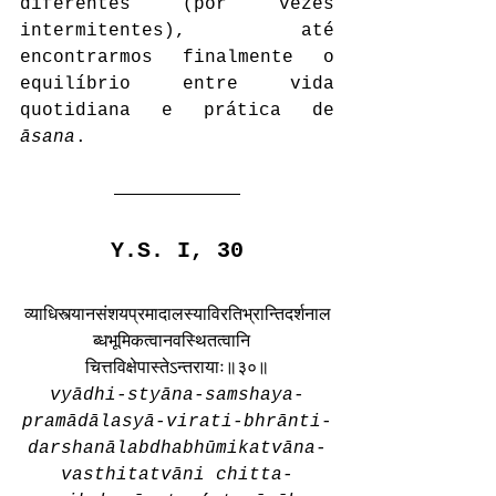
diferentes (por vezes 
intermitentes), até 
encontrarmos finalmente o 
equilíbrio entre vida 
quotidiana e prática de 
āsana
.
Y.S. I, 30
व्याधिस्त्यानसंशयप्रमादालस्याविरतिभ्रान्तिदर्शनाल
ब्धभूमिकत्वानवस्थितत्वानि 
चित्तविक्षेपास्तेऽन्तरायाः॥३०॥
vyādhi-styāna-samshaya-
pramādālasyā-virati-bhrānti-
darshanālabdhabhūmikatvāna-
vasthitatvāni chitta-