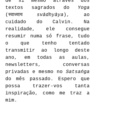
de si mesmo através dos 
textos sagrados do 
Yoga
(स्वाध्याय 
svādhyāya
), ao 
cuidado do Calvin. Na 
realidade, ele consegue 
resumir numa só frase, tudo 
o que tenho tentado 
transmitir ao longo deste 
ano, em todas as aulas, 
newsletters, conversas 
privadas e mesmo no 
Satsaṅga
do mês passado. Espero que 
possa trazer-vos tanta 
inspiração, como me traz a 
mim.