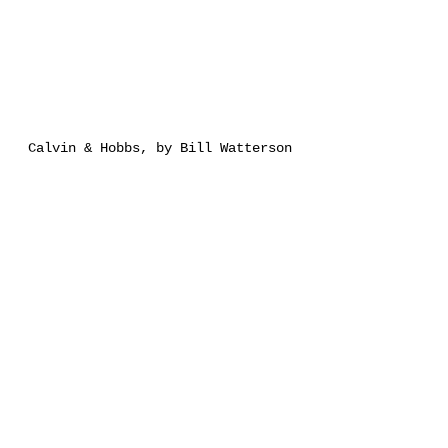
Calvin & Hobbs, by Bill Watterson
Yogasūtra 
I. 33
मैत्रीकरुणामुदितोपेक्षणां 
सुखदुःखपुण्यापुण्यविषयाणां 
भावनातश्चित्तप्रसादनम्॥३३॥
maitrī karuṇā mudito-
pekṣāṇāṁ-sukha-duḥkha puṇya-