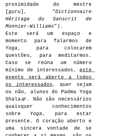
proximidade do mestre 
[
guru
], “
Dictionnaire 
Héritage du Sanscrit de 
Monnier-Williams
”).
Este será um espaço e 
momento para falarmos de 
Yoga
, para colocarem 
questões, para meditarmos. 
Caso se reúna um número 
mínimo de interessados, 
este 
evento será aberto a todos 
os interessados
, quer sejam 
ou não, alunos do Padma Yoga 
Shala🌿. Não são necessários 
quaisquer conhecimentos 
sobre 
Yoga
, para estar 
presente. O coração aberto e 
uma sincera vontade de se 
conhecer a si mesmo, são os 