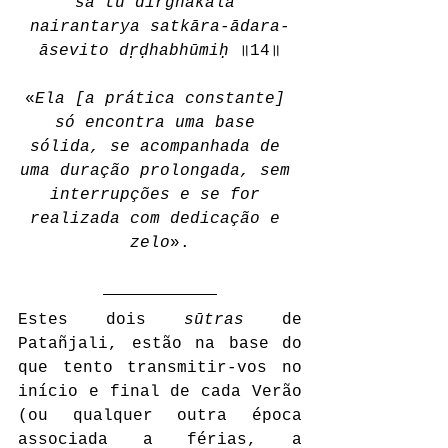
sa tu dīrghakāla 
nairantarya satkāra-ādara-
āsevito dṛḍhabhūmiḥ
 ॥14॥
«
Ela [a prática constante] 
só encontra uma base 
sólida, se acompanhada de 
uma duração prolongada, sem 
interrupções e se for 
realizada com dedicação e 
zelo
».
Estes dois 
sūtras
 de 
Patañjali, estão na base do 
que tento transmitir-vos no 
início e final de cada Verão 
(ou qualquer outra época 
associada a férias, a 