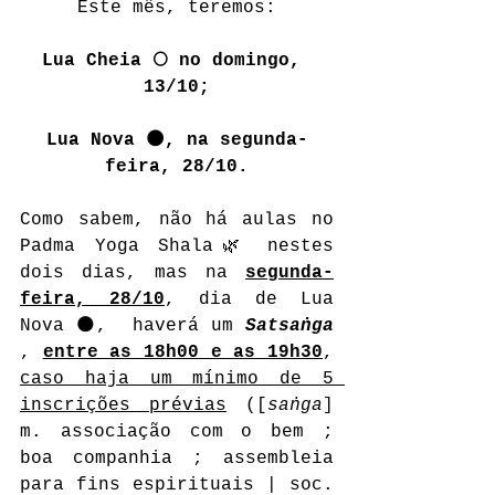
Este mês, teremos:
Lua Cheia 🌕 no domingo, 
13/10;
Lua Nova 🌑, na segunda-
feira, 28/10.
Como sabem, não há aulas no 
Padma Yoga Shala🌿 nestes 
dois dias, mas na 
segunda-
feira, 28/10
, dia de Lua 
Nova 🌑,  haverá um 
Satsaṅga
, 
entre as 18h00 e as 19h30
, 
caso haja um mínimo de 5 
inscrições prévias
 ([
saṅga
] 
m. associação com o bem ; 
boa companhia ; assembleia 
para fins espirituais | soc. 