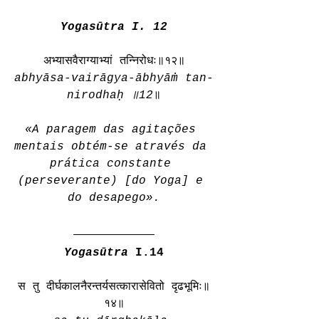
Yogasūtra I. 12
अभ्यासवैराग्याभ्यां तन्निरोधः॥१२॥
abhyāsa-vairāgya-ābhyāṁ tan-
nirodhaḥ ॥12
॥
«A paragem das agitações 
mentais obtém-se através da 
prática constante 
(perseverante) [do Yoga] e 
do desapego».
Yogasūtra
 I.14
स तु दीर्घकालनैरन्तर्यसत्कारासेवितो दृढभूमिः॥
१४॥