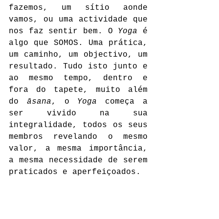
fazemos, um sítio aonde 
vamos, ou uma actividade que 
nos faz sentir bem. O 
Yoga
 é 
algo que SOMOS. Uma prática, 
um caminho, um objectivo, um 
resultado. Tudo isto junto e 
ao mesmo tempo, dentro e 
fora do tapete, muito além 
do 
āsana
, o 
Yoga
 começa a 
ser vivido na sua 
integralidade, todos os seus 
membros revelando o mesmo 
valor, a mesma importância, 
a mesma necessidade de serem 
praticados e aperfeiçoados.
Para quem já pratica há 
vários anos ou mesmo 
décadas, para quem fez do 