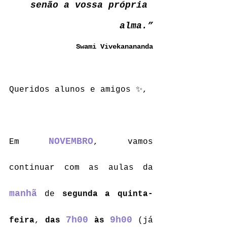
senão a vossa própria 
alma.”
Swami Vivekanananda
Queridos alunos e amigos ✨,
NOVEMBRO
Em 
, vamos 
continuar com as aulas da 
manhã
 de 
segunda a quinta-
7h00
9h00
feira
, 
das 
 às 
 (já 