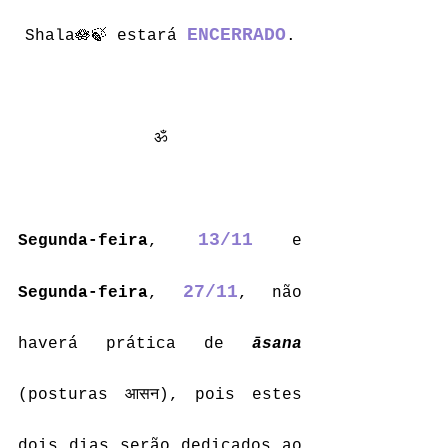
ENCERRADO
Shala🪷🍃 estará 
.
ॐ
13/11
Segunda-feira
, 
e 
27/11
Segunda-feira
, 
, não 
haverá prática de 
āsana
(posturas आसन), pois estes 
dois dias serão dedicados ao 