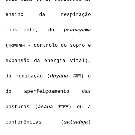
ensino da respiração 
consciente, do 
prāṇāyāma
(प्राणायाम - controlo do sopro e 
expansão da energia vital), 
da meditação (
dhyāna
 ध्यान) e 
do aperfeiçoamento das 
posturas (
āsana
 आसन) ou a 
conferências (
satsaṅga
) 