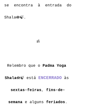
se encontra à entrada do 
Shala🪷🍃. 
ॐ
Relembro que o 
Padma Yoga 
ENCERRADO
Shala
🪷🍃 está 
 às 
sextas-feiras
, 
fins-de-
semana
 e alguns 
feriados
.