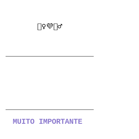
🧘‍♀️💜🧘‍♂️
MUITO IMPORTANTE