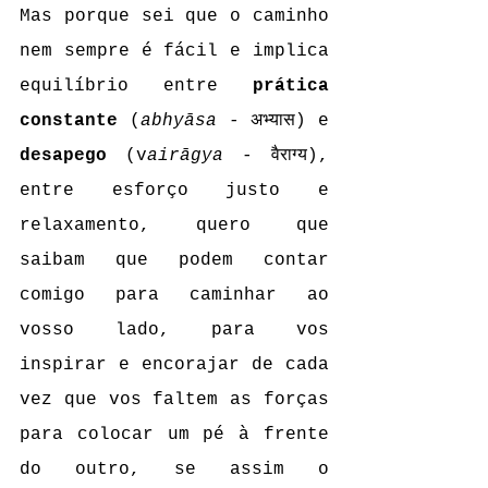
Mas porque sei que o caminho 
nem sempre é fácil e implica 
equilíbrio entre 
prática 
constante
 (
abhyāsa -
 अभ्यास) e 
desapego
 (v
airāgya
 - वैराग्य), 
entre esforço justo e 
relaxamento, quero que 
saibam que podem contar 
comigo para caminhar ao 
vosso lado, para vos 
inspirar e encorajar de cada 
vez que vos faltem as forças 
para colocar um pé à frente 
do outro, se assim o 