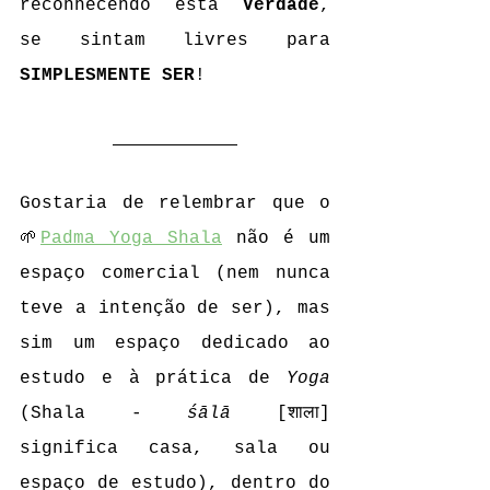
reconhecendo esta 
Verdade
, 
se sintam livres para 
SIMPLESMENTE SER
!
Gostaria de relembrar que o 
🌱
Padma Yoga Shala
 não é um 
espaço comercial (nem nunca 
teve a intenção de ser), mas 
sim um espaço dedicado ao 
estudo e à prática de 
Yoga 
(Shala - 
śālā 
[शाला] 
significa casa, sala ou 
espaço de estudo), dentro do 