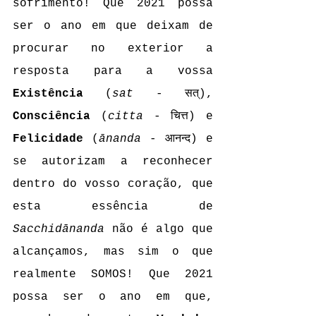
sofrimento! Que 2021 possa 
ser o ano em que deixam de 
procurar no exterior a 
resposta para a vossa 
Existência
 (
sat
 - सत्), 
Consciência
 (
citta
 - चित्त) e 
Felicidade
 (
ānanda
 - आनन्द) e 
se autorizam a reconhecer 
dentro do vosso coração, que 
esta essência de 
Sacchidānanda
 não é algo que 
alcançamos, mas sim o que 
realmente SOMOS! Que 2021 
possa ser o ano em que, 