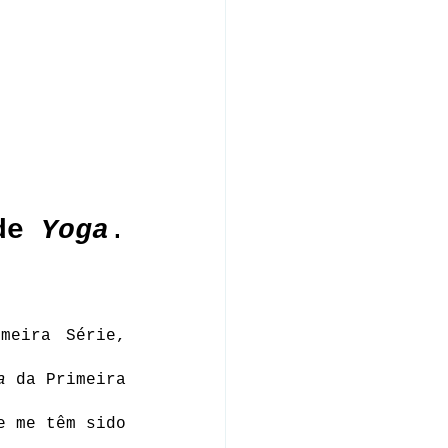
de 
Yoga
.
meira Série, 
a
 da Primeira 
e me têm sido 