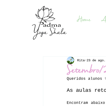
Home
A
Rita
23 de ago.
Setembro/
Queridos alunos 
As aulas ret
Encontram abaixo