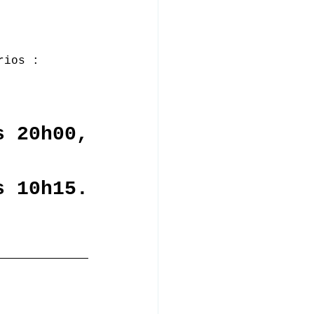
rios :
s 20h00,
s 10h15.