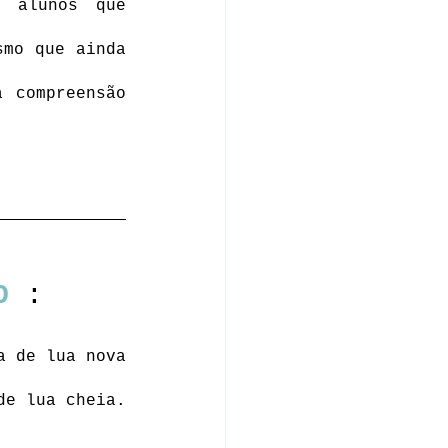
 alunos que 
mo que ainda 
 compreensão 
O
 :
a de lua nova
de lua cheia.