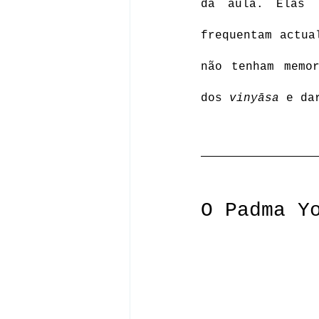
da aula. Elas 
frequentam actua
não tenham memor
dos 
vinyāsa
 e da
O Padma Y