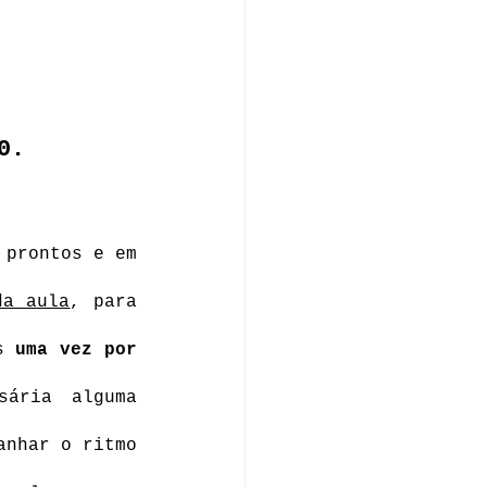
,
0.
prontos e em 
da aula
, para 
s 
uma vez por 
ária alguma 
nhar o ritmo 