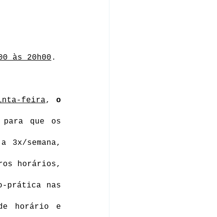
00 às 20h00
. 
inta-feira
, 
o 
 para que os 
a 3x/semana, 
os horários, 
-prática nas 
e horário e 