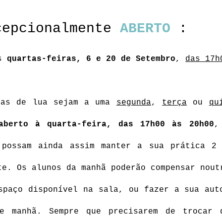
cepcionalmente 
ABERTO
:
s 
quartas-feiras, 6 e 20 de Setembro
, 
das 17h
ias de lua sejam a uma 
segunda
, 
terça
 ou 
qu
aberto à quarta-feira, das 17h00 às 20h00
,
 possam ainda assim manter a sua prática 2 
te. Os alunos da manhã poderão compensar noutr
spaço disponível na sala, ou fazer a sua auto
de manhã. Sempre que precisarem de trocar d